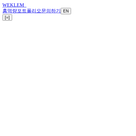
WEKLEM_
홈
역량
포트폴리오
문의하기
EN
[=]
WEKLEM
WeKlem Inc.