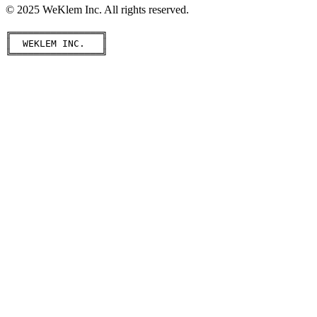
© 2025 WeKlem Inc. All rights reserved.
╔════════════════╗

║  WEKLEM INC.   ║

╚════════════════╝